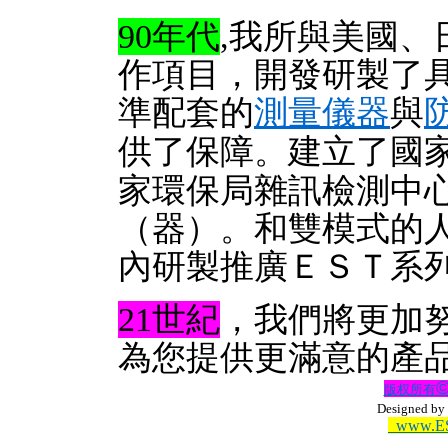
90年代
,我所與美國
作項目，開發研製了
準配套的
測量儀器
與
建立了國
供了保障。
家環保局雜訊檢測中
（器）。和雙模式的
內研製推廣ＥＳＴ系列靜
21世紀
，我們將更加
為您提供更滿意的產
版权所有
Designed by 
www.ES