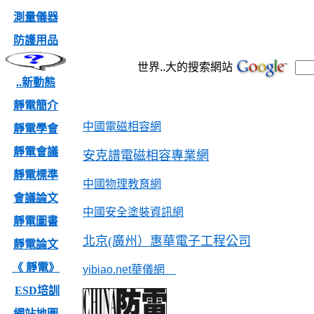
測量儀器
防護用品
世界..大的搜索網站
..新動態
靜電簡介
中國電磁相容網
靜電學會
靜電會議
安克譜電磁相容專業網
靜電標準
中國物理教育網
會議論文
中國安全塗裝資訊網
靜電圖書
北京(廣州）惠華電子工程公司
靜電論文
《 靜電》
yibiao.net華儀網
ESD培訓
網站地圖