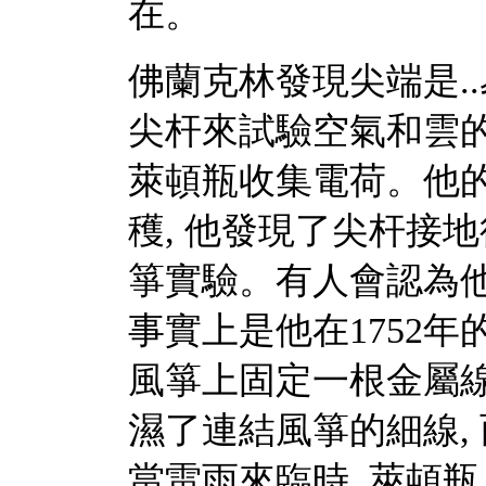
在。
佛蘭克林發現尖端是.
尖杆來試驗空氣和雲
萊頓瓶收集電荷。他
穫, 他發現了尖杆接
箏實驗。有人會認為他
事實上是他在1752
風箏上固定一根金屬線
濕了連結風箏的細線,
當雷雨來臨時, 萊頓