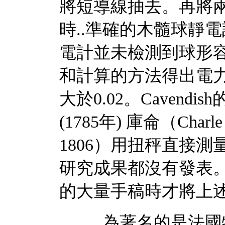
將短導線抽去。再將兩
時..準確的木髓球靜
電計並未檢測到球形
和計算的方法得出電
大於0.02。Caven
(1785年) 庫侖（Charle A
1806）用扭秤直接
研究成果都沒有發表。是一百
的大量手稿時才將上
..為著名的是法國