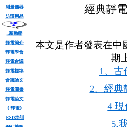
經典靜
測量儀器
防護用品
..新動態
本文是作者發表在中國百
靜電簡介
靜電學會
期
靜電會議
1、古
靜電標準
會議論文
2、經典
靜電圖書
靜電論文
4 
《 靜電》
ESD培訓
5
網站地圖