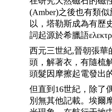
在研究天然磁石的磁
(Amber)之後也有
以，塔勒斯成為有歷
詞起源於希臘語ελεκτρ
西元三世紀,晉朝張華
頭，解著衣，有隨梳
頭髮因摩擦起電發出
但直到16世紀，除了偶
別無其他記載。埃爾