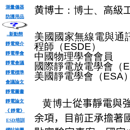
測量儀器
：博士、
黄博士
高級
防護用品
美國國家無線電與通訊
..新動態
程師（ESDE）
靜電簡介
靜電學會
中國物理學會會員
靜電會議
國際靜電放電學會（E
靜電標準
美國靜電學會（ESA
會議論文
靜電圖書
黄
博士
從事靜電與強
靜電論文
《 靜電》
余項，目前正承擔著
ESD培訓
網站地圖