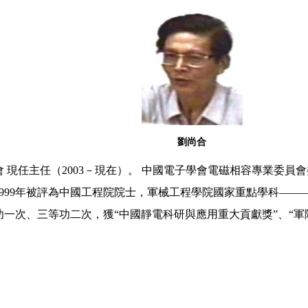
劉尚合
現任主任（2003－現在）。 中國電子學會電磁相容專業委員會
，1999年被評為中國工程院院士，軍械工程學院國家重點學科—
一次、三等功二次，獲“中國靜電科研與應用重大貢獻獎”、“軍