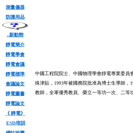
測量儀器
防護用品
..新動態
靜電簡介
靜電學會
靜電會議
中國工程院院士、中國物理學會靜電專業委員會 
靜電標準
殊津貼，1993年被國務院批准為博士生導師
會議論文
教師，全軍優秀教員、榮立一等功一次、二等功
靜電圖書
靜電論文
《 靜電》
ESD培訓
網站地圖