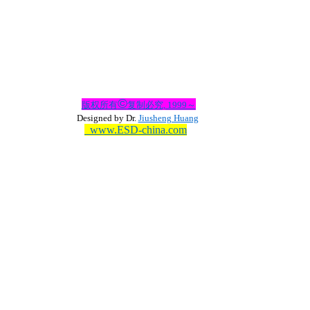
©
版权所有
复制必究, 1999～
Designed by Dr.
Jiusheng Huang
www.ESD-china.com