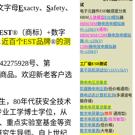
试
文字母
E
xacty
、
S
afety
、
电子元器件ESD敏感度分类
HBM
人体模型
ESD模拟
器
HBM/MM
静电放电模拟器
(0~±20kV)
(通用)
EST
®
（商标）
+
数字
HBM/MM/CDM
静电放电模拟
1
近百个
EST
品牌
®
的测
器 (0~±20kV)
CDM
静电放电模拟器
(0~±20kV)
42275928
号、第
工厂级ESD测试
离子风机测试仪(±1kV±5kV)
等商品。欢迎新老客户选
静电电压测量类
防爆静电电压表
(低价格通用)
静电动态计算机监测
(多通道电
生，80年代获安全技术
脑存储)
静电电荷量测量类
专业工学博士学位，从
数字电荷量仪
(
推荐
通用型)
数字电荷皮库表
(极灵敏型)
金、重点实验室基金等资
数字电量表
(低价格)
数字电量表
(大电量)
研究生导师。自上世纪