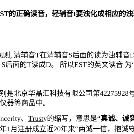
 EST的正确读音，轻辅音t要浊化成相应的浊
规则
,
清辅音
T
在清辅音
S
后面的读为浊辅音
，
S
后面的
T
读成
D
。 所以
EST
的英文读音 为
分别是
北京华晶汇科技有限公司第
42275928
仪器等商品中。
incerity
、
T
rust
y
的缩写，意思是“
真诚、诚
年
1
月注册成立近
20
年来“两诚一信，抱诚