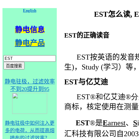
English
EST怎么读,
静电信息
EST的正确读音
静电产品
EST
按英语的发音
生
)
，
Study (
学习）等
EST与亿艾迪
静电驻极，过滤效率
不到20提升到95
EST
®
和
亿艾迪
®
商标，核定使用在测量
EST
®
是
E
arnest
、
S
静电驻极中如何注入更
多的电荷，从而提高熔
汇科技有限公司自
2003
喷布的过滤效率？