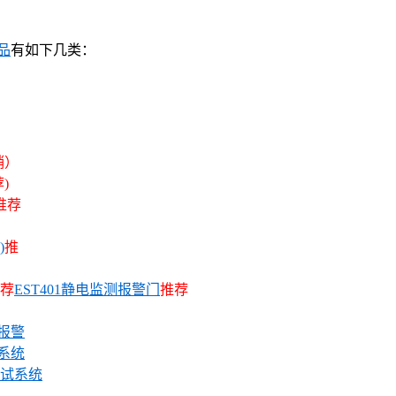
品
有如下几类：
销）
)
推荐
)
推
荐
EST401静电监测报警门
推荐
测报警
件系统
试系统