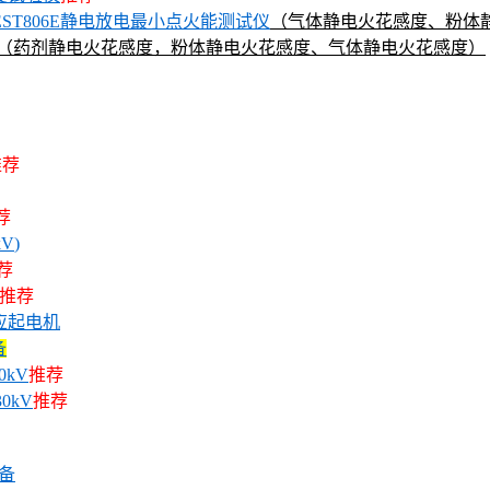
EST806E静电放电最小点火能测试仪
（气体静电火花感度、粉体
（药剂静电火花感度，粉体静电火花感度、气体静电火花感度）
推荐
荐
kV
)
荐
推荐
应起电机
备
0kV
推荐
0kV
推荐
备