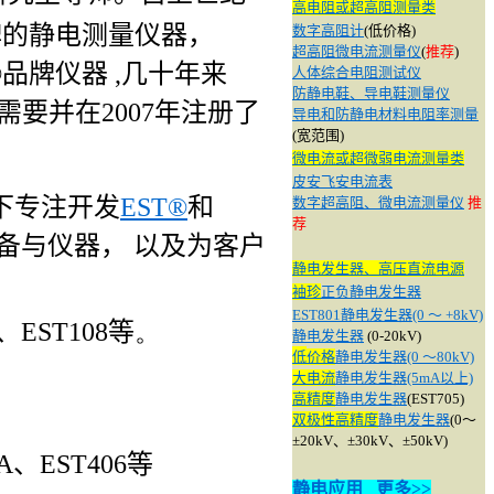
高电阻或超高阻测量类
牌的静电测量仪器，
数字高阻计
(低价格)
超高阻微电流测量仪
(
推荐
)
品牌仪器 ,几十年来
人体综合电阻测试仪
防静电鞋、导电鞋测量仪
要并在2007年注册了
导电和防静电材料电阻率测量
(宽范围)
微电流或超微弱电流测量类
皮安飞安电流表
下专注开发
EST
®
和
数字超高阻、微电流测量仪
推
荐
备与仪器， 以及为客户
静电发生器、高压直流电源
袖珍
正负静电发生器
EST801静电发生器(0 ～ +8kV)
、
EST108
等
。
静电发生器
(0-20kV)
低
价格
静电发生器(0 ～80kV)
大电流
静电发生器
(5mA以上)
高精度
静电发生器
(EST705)
双极性
高精度
静
电发生器
(
0～
±20kV、±30kV、±50kV)
A
、
EST406
等
静电应用
更多>>