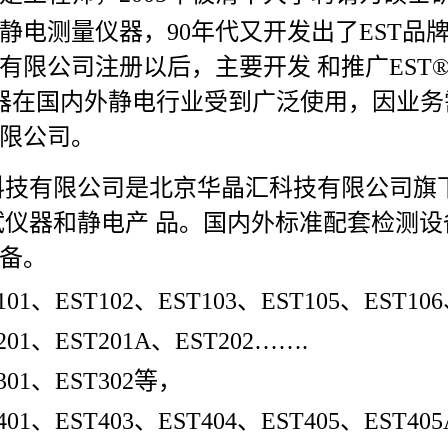
的静电测量仪器，90年代又开发出了EST品
有限公司
注册以后，主要开发 和推广EST®
仪器在国内外静电行业受到广泛使用，因业务需
限公司。
科技有限公司是北京华晶汇科技有限公司旗
仪器和静电产 品。国内外标准配套检测设
备。
101
、
EST102
、
EST103
、
EST105
、
EST106
201
、
EST201A
、
EST202…….
301
、
EST302
等，
401
、
EST403
、
EST404
、
EST405
、
EST405