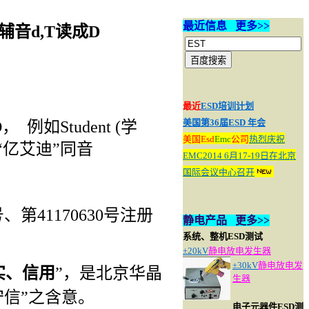
最近信息 更多>>
辅音d,T读成D
最近
ESD培训计划
美国第36届ESD 年会
D
，
例如
Student (
学
美国
Esd
Emc
公司
热烈庆祝
“亿艾迪”同音
EMC2014 6月17-19日在北京
国际会议中心召开
号、第
41170630
号注册
静电产品 更多>>
系统、整机ESD测试
±20kV
静电放电发生器
±30kV
静电放电发
实、信用
”，是北京华晶
生器
守信”之含意。
电子元器件ESD测