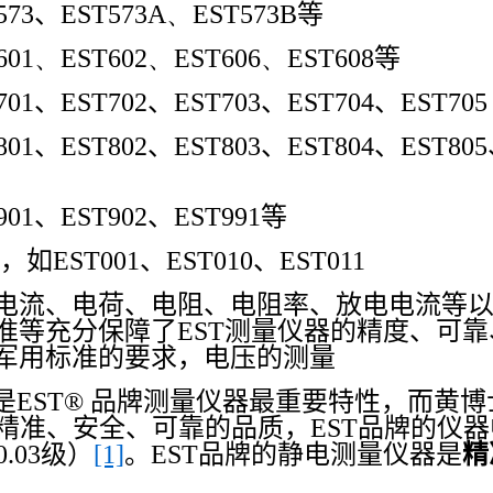
573
、
EST573A、EST573B
等
601、EST602、EST606、EST608
等
701
、
EST702
、
EST703
、
EST704
、
EST705
801
、
EST802
、
EST803
、
EST804
、
EST805
901
、
EST902
、
EST991
等
，如
EST001
、
EST010
、
EST011
电流、电荷、电阻、电阻率、放电电流等
准等充分保障了
EST
测量仪器的精度、可靠
军用标准的要求，电压的测量
是
EST
®
品牌测量仪器最重要特性，而黄博
精准、安全、可靠的品质，
EST
品牌的仪器
0.03
级）
[1]
。
EST
品牌的静电测量仪器是
精