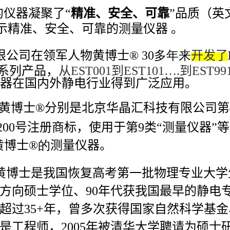
的仪器凝聚了“
精准、安全、可靠
”品质（英
示精准、安全、可靠的测量
仪器 。
限公司在领军人物黄博士
® 30多年来
开发了
系列产品，
从
EST001
到
EST101….
到
EST99
仪器在国内外静电行业得到广泛应用。
黄博士
®
分别是北京华晶汇科技有限公司第
90200号注册商标，使用于第
9
类“测量仪器”
黄博士
®的
测量仪器。
黄博士是我国恢复高考第一批物理专业大学
方向硕士学位、90年代获我国最早的静电
超过35+年，曾多次获得国家自然科学基
是工程师，2005年被清华大学聘请为硕士