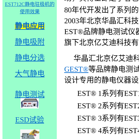
EST712C静电驻极机的
80年代开发出了系列
使用效果
2003年
北京华晶汇科技
静电应用
EST®品牌静电测试
静电吸附
旗下北京亿艾迪科技有
静电分选
华晶汇
北京亿艾迪
GEST
®
等品
牌静电测试
大气静电
设计专用的静电仪器设
EST
®
1
系列有
EST
静电测试
EST
®
2
系列有
EST
EST
®
3
系列有
EST
ESD试验
EST
®
4
系列有
EST