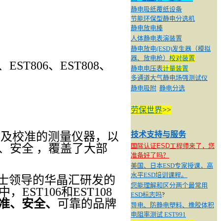
静电吸纸
覆纸设备
节能环保型静电分选机
静电放电棒
人体静电表演装置
静电放电(ESD)发生器（模拟
器、放电枪）
校对装置
、
EST806
、
EST808
、
静电电压表
计量装置
多通道大气静电场强测试仪
静电吸附
静电分选
劳保世界
>>
以及校准的测量仪器，以
技术支持与服务
、安全 ，覆盖了大部
国际认证ESD工程师来了，您
准备好了吗？
美国、日本ESD专家授课，高
水平ESD培训课程。
士领导的华晶汇研发的
您能理解和区分两个最常用
中，
EST
106
和
EST
108
ESD标志吗
?
准、安全、
可靠的品牌
导电、防静电塑料、橡胶体积
电阻率测试 EST991