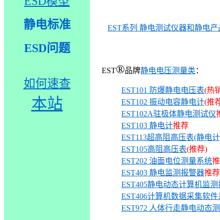
ESD模型
静电标准
EST
系列 静电测试仪器和静电产
ESD问题
®
EST
品
牌
静电电压测量类
：
如何速查
EST101 防爆静电电压表
(热
本站
EST102 振动电容静电计
(推荐
EST102A驻极体静电测试仪
EST103 静电计
推荐
EST113
超高阻高压表(静电计
EST105
高阻高压表
(推荐)
EST202 油面电位测量系统
推
EST403 静电监测报警器
推荐
EST405静电动态计算机监
EST406计算机数据采集软
EST972
人体行走静电动态测