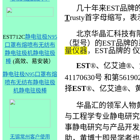
几十年来EST品牌
T
rusty
首字母缩写，表
北京华晶汇科技有
EST712C
静电驻极N95
（型号）的
EST
品牌的
口罩布熔喷布无纺布
量仪器
，
EST
品牌的 
静电驻极机静电驻极
棒
(高效、易安装）
EST
®
、亿艾迪
®
、
静电驻极N95口罩布熔
41170630
号 和第561
喷布无纺布静电驻极
择
EST
®
、亿艾迪
®
、
机静电驻极棒
华晶汇的领军人物
与工程学专业静电研究
事静电研究与产品开发
助，
黄博士即
是学者也
无锡常州客户使用