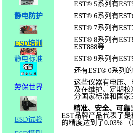
EST
®
5
系列有
EST
EST
®
6
系列有
EST
静电防护
EST
®
7
系列有
EST
EST
®
8
系列有
EST
ESD培训
EST888
等
EST
®
9
系列有
EST
静电标准
还有
EST
®
0
系列的
这些仪器有电压、
劳保世界
及在维护、定期校
分国家标准和国家
精准、安全、可靠
EST
品牌产品代表了是
ESD试验
的精度达到了
0.03%
（