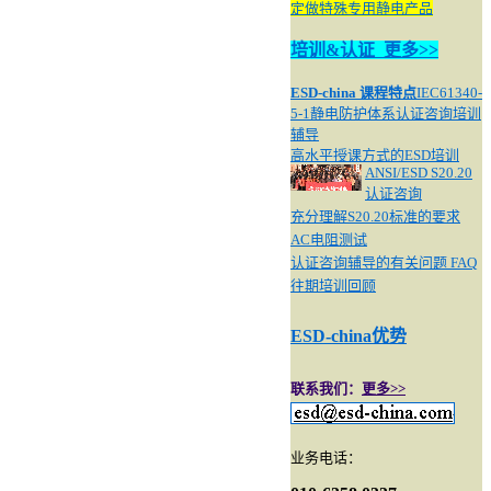
定做特殊专用静电产品
培训&认证
更多>>
ESD-china
课程
特点
IEC61340
-
5-1
静电防护
体系认证咨询培训
辅导
高水平授课方式的ESD培训
ANSI/ESD S20.20
认证咨询
充分理解S20.20标准的要求
AC电阻测试
认证咨询辅导的有关问题 FAQ
往期培训回顾
ESD-china优
势
联系我们
：
更多>>
业务电话：