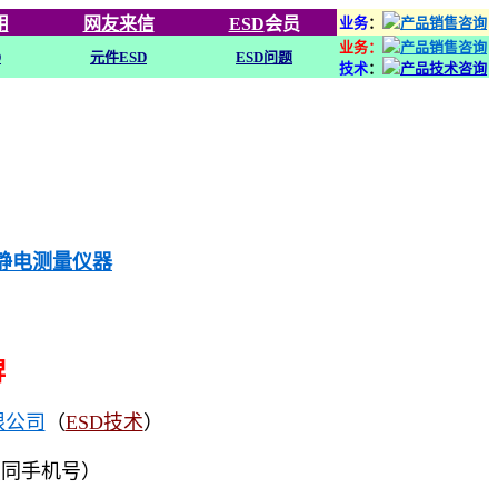
用
网友来信
ESD
会员
业务
：
业务：
D
元件ESD
ESD问题
技术
：
列静电测量仪器
牌
限公司
（
ESD技术
）
（同手机号）