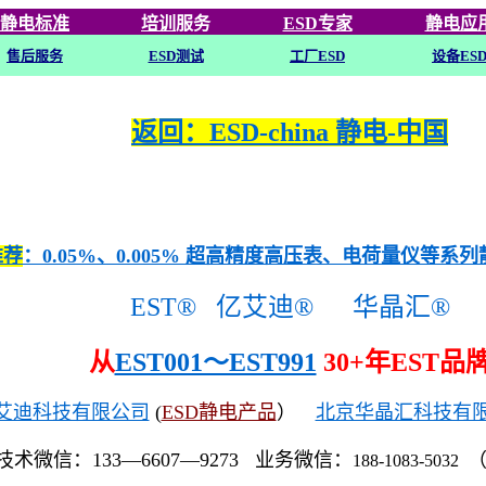
静电标准
培训
服务
ESD专家
静电应
售后服务
ESD
测试
工厂ESD
设备ES
返回：ESD-china 静电-中国
推荐
：0.05%、0.005% 超高精度高压表、电荷量仪等系
EST®
亿艾迪®
华晶汇®
从
EST001～EST991
30+年EST品
艾迪科技有限公司
(
ESD静电产品
）
北京华晶汇科技有
技术微信：133—6607—9273 业务微信：
188-1083-5032