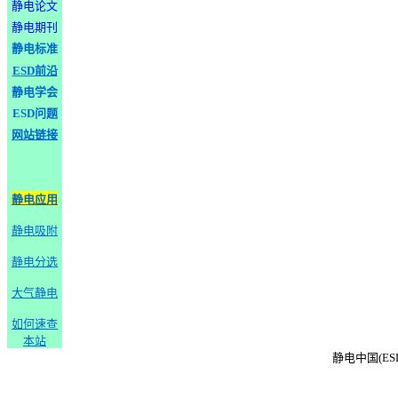
静电论文
静电期刊
静电标准
ESD前沿
静电学会
ESD问题
网站链接
静电应用
静电吸附
静电分选
大气静电
如何速查
本站
静电中国(ESD-