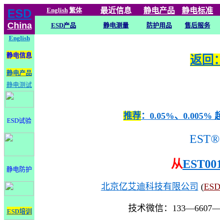
English
繁体
最近信息
静电
产品
静电标准
ESD
China
ESD产品
静电测量
防护用品
售后服务
English
静电信息
返回：
静电产品
静电测试
推荐
：0.05%、0.0
ESD试验
EST®
从
EST00
静电防护
北京亿艾迪科技有限公司
(
ES
技术微信：133—6607
ESD培训