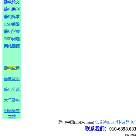
静电论文
静电期刊
静电标准
ESD前沿
静电学会
ESD问题
网站链接
静电应用
静电吸附
静电分选
大气静电
如何速查
本站
静电中国(ESD-china)
亿艾迪(EST)科技(静电
联系我们
：
010-6358.0
版权