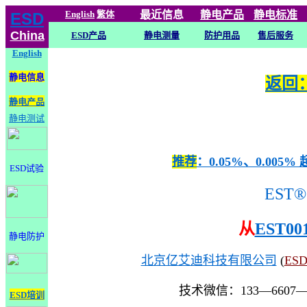
English
繁体
最近信息
静电
产品
静电标准
ESD
China
ESD产品
静电测量
防护用品
售后服务
English
静电信息
返回：
静电产品
静电测试
推荐
：0.05%、0.0
ESD试验
EST®
从
EST00
静电防护
北京亿艾迪科技有限公司
(
ES
技术微信：133—6607
ESD培训