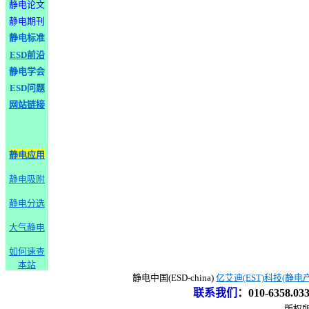
静电论文
静电期刊
静电标准
ESD前沿
静电学会
ESD问题
网站链接
静电应用
静电吸附
静电分选
大气静电
如何速查
本站
静电中国(ESD-china)
亿艾迪(EST)科技(静电
联系我们
：
010-6358.0
版权