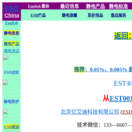
English
繁体
最近信息
静电
产品
静电标准
ESD
China
ESD产品
静电测量
防护用品
售后服务
English
静电信息
返回：
静电产品
静电测试
推荐
：0.05%、0.0
ESD试验
EST®
从
EST00
静电防护
北京亿艾迪科技有限公司
(
ES
技术微信：133—6607
ESD培训