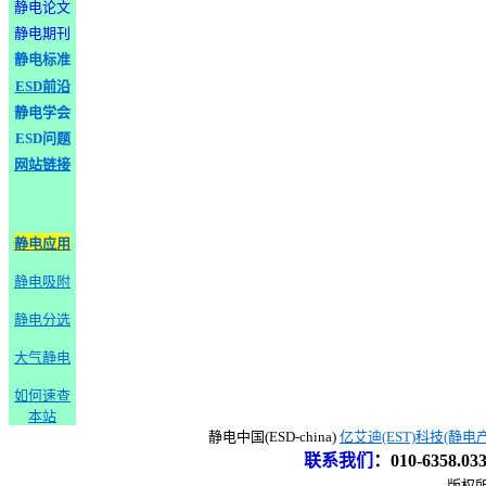
静电论文
静电期刊
静电标准
ESD前沿
静电学会
ESD问题
网站链接
静电应用
静电吸附
静电分选
大气静电
如何速查
本站
静电中国(ESD-china)
亿艾迪(EST)科技(静电
联系我们
：
010-6358.0
版权