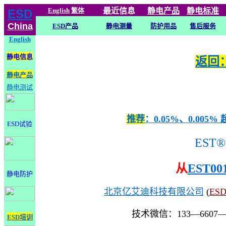
English
繁体
最近信息
静电
产品
静电标准
ESD
China
ESD产品
静电测量
防护用品
售后服务
English
静电信息
返回：
静电产品
静电测试
推荐
：0.05%、0.0
ESD试验
EST®
从
EST00
静电防护
北京亿艾迪科技有限公司
(
ES
技术微信：133—6607
ESD培训