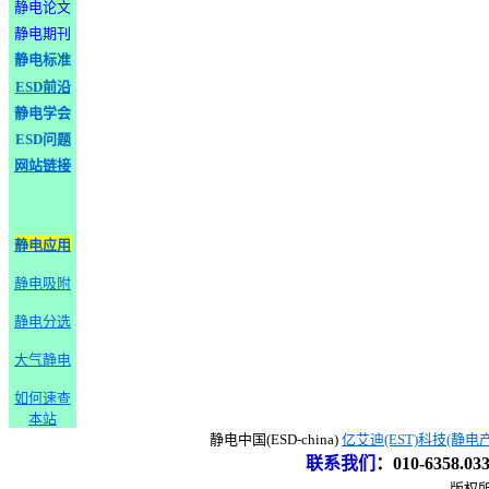
静电论文
静电期刊
静电标准
ESD前沿
静电学会
ESD问题
网站链接
静电应用
静电吸附
静电分选
大气静电
如何速查
本站
静电中国(ESD-china)
亿艾迪(EST)科技(静电
联系我们
：
010-6358.0
版权