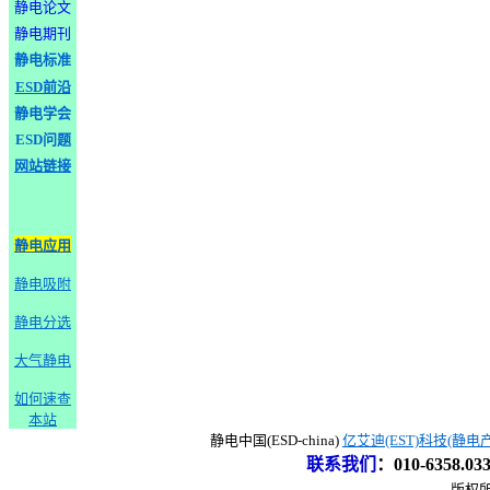
静电论文
静电期刊
静电标准
ESD前沿
静电学会
ESD问题
网站链接
静电应用
静电吸附
静电分选
大气静电
如何速查
本站
静电中国(ESD-china)
亿艾迪(EST)科技(静电
联系我们
：
010-6358.0
版权