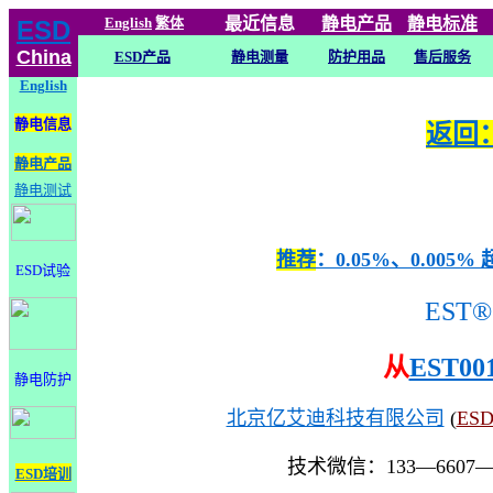
English
繁体
最近信息
静电
产品
静电标准
ESD
China
ESD产品
静电测量
防护用品
售后服务
English
静电信息
返回：
静电产品
静电测试
推荐
：0.05%、0.0
ESD试验
EST®
从
EST00
静电防护
北京亿艾迪科技有限公司
(
ES
技术微信：133—6607
ESD培训