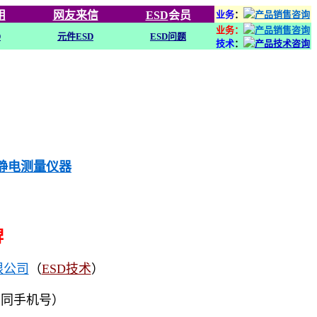
用
网友来信
ESD
会员
业务
：
业务：
D
元件ESD
ESD问题
技术
：
列静电测量仪器
牌
限公司
（
ESD技术
）
（同手机号）