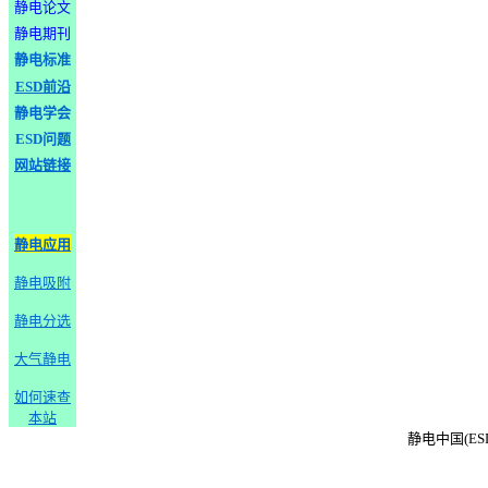
静电论文
静电期刊
静电标准
ESD前沿
静电学会
ESD问题
网站链接
静电应用
静电吸附
静电分选
大气静电
如何速查
本站
静电中国(ESD-