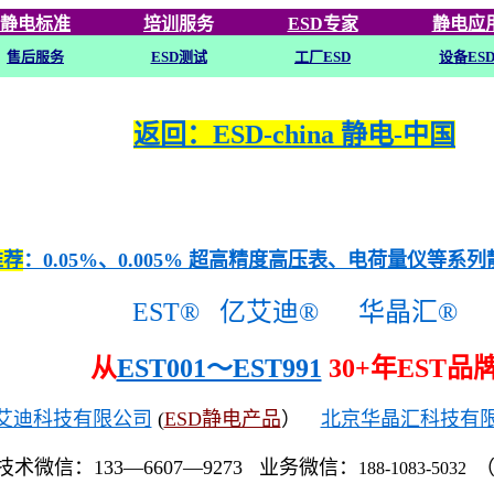
静电标准
培训
服务
ESD专家
静电应
售后服务
ESD
测试
工厂ESD
设备ES
返回：ESD-china 静电-中国
推荐
：0.05%、0.005% 超高精度高压表、电荷量仪等系
EST®
亿艾迪®
华晶汇®
从
EST001～EST991
30+年EST品
艾迪科技有限公司
(
ESD静电产品
）
北京华晶汇科技有
技术微信：133—6607—9273 业务微信：
188-1083-5032