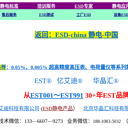
静电标准
培训
服务
ESD专家
静电应
售后服务
ESD
测试
工厂ESD
设备ES
返回：ESD-china 静电-中国
推荐
：0.05%、0.005% 超高精度高压表、电荷量仪等系
EST®
亿艾迪®
华晶汇®
从
EST001～EST991
30+年EST品
艾迪科技有限公司
(
ESD静电产品
）
北京华晶汇科技有
技术微信：133—6607—9273 业务微信：
188-1083-5032