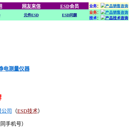
用
网友来信
ESD
会员
业务
：
业务：
D
元件ESD
ESD问题
技术
：
列静电测量仪器
牌
限公司
（
ESD技术
）
（同手机号）