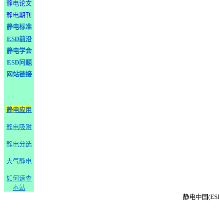
静电论文
静电期刊
静电标准
ESD前沿
静电学会
ESD问题
网站链接
静电应用
静电吸附
静电分选
大气静电
如何速查
本站
静电中国(ESD-