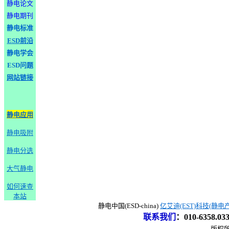
静电论文
静电期刊
静电标准
ESD前沿
静电学会
ESD问题
网站链接
静电应用
静电吸附
静电分选
大气静电
如何速查
本站
静电中国(ESD-china)
亿艾迪(EST)科技(静电
联系我们
：
010-6358.0
版权