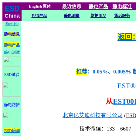
English
繁体
最近信息
静电
产品
静电标准
ESD
China
ESD产品
静电测量
防护用品
售后服务
English
静电信息
返回：
静电产品
静电测试
推荐
：0.05%、0.0
ESD试验
EST®
从
EST00
静电防护
北京亿艾迪科技有限公司
(
ES
技术微信：133—6607
ESD培训