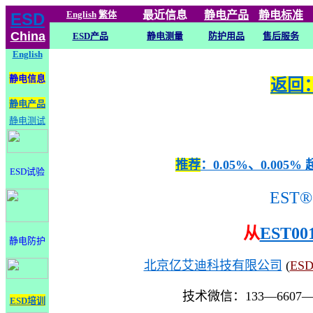
English
繁体
最近信息
静电
产品
静电标准
ESD
China
ESD产品
静电测量
防护用品
售后服务
English
静电信息
返回：
静电产品
静电测试
推荐
：0.05%、0.0
ESD试验
EST®
从
EST00
静电防护
北京亿艾迪科技有限公司
(
ES
技术微信：133—6607
ESD培训