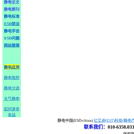
静电论文
静电期刊
静电标准
ESD前沿
静电学会
ESD问题
网站链接
静电应用
静电吸附
静电分选
大气静电
如何速查
本站
静电中国(ESD-china)
亿艾迪(EST)科技(静电
联系我们
：
010-6358.0
版权