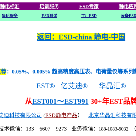
静电标准
培训
服务
ESD专家
静电应
售后服务
ESD
测试
工厂ESD
设备ES
返回：ESD-china 静电-中国
推荐
：0.05%、0.005% 超高精度高压表、电荷量仪等系
EST®
亿艾迪®
华晶汇®
从
EST001～EST991
30+年EST品
艾迪科技有限公司
(
ESD静电产品
）
北京华晶汇科技有
技术微信：133—6607—9273 业务微信：
188-1083-5032