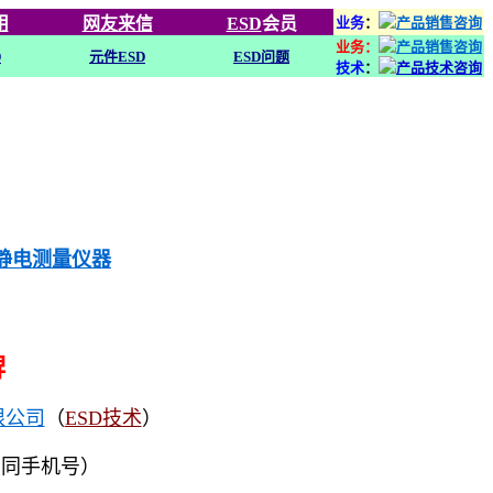
用
网友来信
ESD
会员
业务
：
业务：
D
元件ESD
ESD问题
技术
：
列静电测量仪器
牌
限公司
（
ESD技术
）
（同手机号）