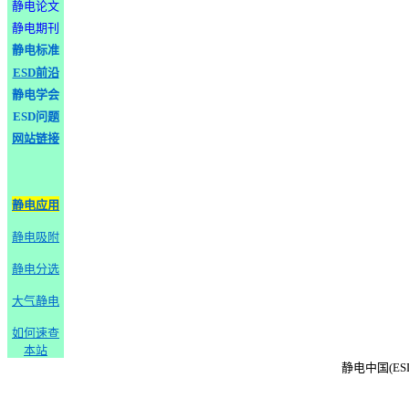
静电论文
静电期刊
静电标准
ESD前沿
静电学会
ESD问题
网站链接
静电应用
静电吸附
静电分选
大气静电
如何速查
本站
静电中国(ESD-