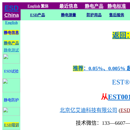
English
繁体
最近信息
静电
产品
静电标准
ESD
China
ESD产品
静电测量
防护用品
售后服务
English
静电信息
返回：
静电产品
静电测试
推荐
：0.05%、0.0
ESD试验
EST®
从
EST00
静电防护
北京亿艾迪科技有限公司
(
ES
技术微信：133—6607
ESD培训