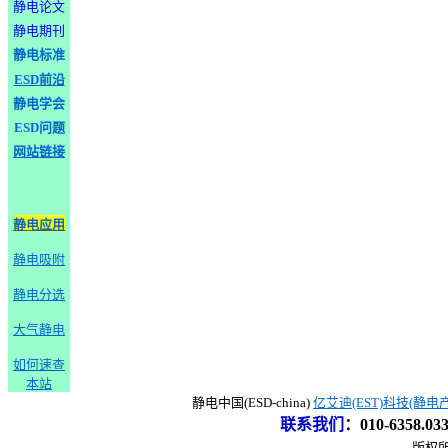
静电论文
静电期刊
静电标准
ESD前沿
静电学会
ESD问题
网站链接
静电应用
静电吸附
静电分选
大气静电
如何速查
本站
静电中国(ESD-china)
亿艾迪(EST)科技(静电
联系我们
：
010-6358.0
版权