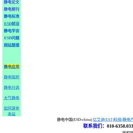
静电论文
静电期刊
静电标准
ESD前沿
静电学会
ESD问题
网站链接
静电应用
静电吸附
静电分选
大气静电
如何速查
本站
静电中国(ESD-china)
亿艾迪(EST)科技(静电
联系我们
：
010-6358.0
版权