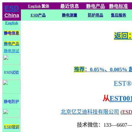
English
繁体
最近信息
静电
产品
静电标准
ESD
China
ESD产品
静电测量
防护用品
售后服务
English
静电信息
返回：
静电产品
静电测试
推荐
：0.05%、0.0
ESD试验
EST®
从
EST00
静电防护
北京亿艾迪科技有限公司
(
ES
技术微信：133—6607
ESD培训