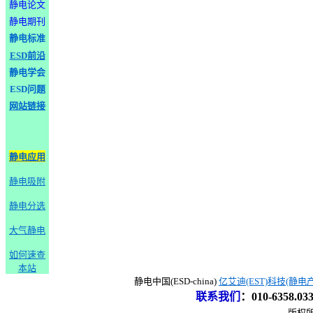
静电论文
静电期刊
静电标准
ESD前沿
静电学会
ESD问题
网站链接
静电应用
静电吸附
静电分选
大气静电
如何速查
本站
静电中国(ESD-china)
亿艾迪(EST)科技(静电
联系我们
：
010-6358.0
版权