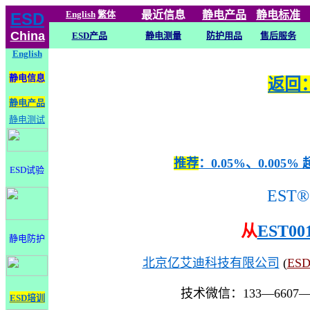
English
繁体
最近信息
静电
产品
静电标准
ESD
China
ESD产品
静电测量
防护用品
售后服务
English
静电信息
返回：
静电产品
静电测试
推荐
：0.05%、0.0
ESD试验
EST®
从
EST00
静电防护
北京亿艾迪科技有限公司
(
ES
技术微信：133—6607
ESD培训