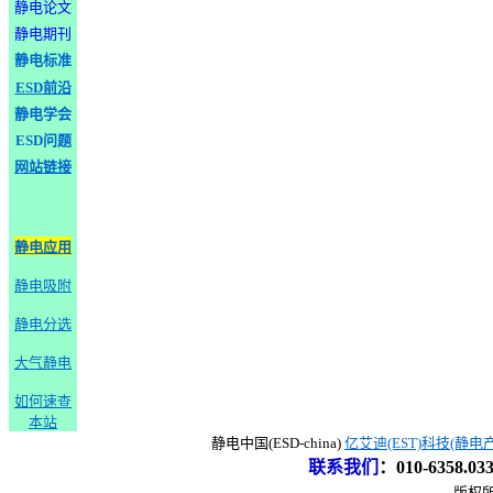
静电论文
静电期刊
静电标准
ESD前沿
静电学会
ESD问题
网站链接
静电应用
静电吸附
静电分选
大气静电
如何速查
本站
静电中国(ESD-china)
亿艾迪(EST)科技(静电
联系我们
：
010-6358.0
版权