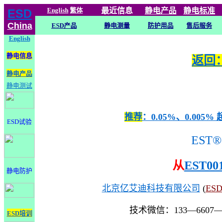
English
繁体
最近信息
静电
产品
静电标准
ESD
China
ESD产品
静电测量
防护用品
售后服务
English
静电信息
返回：
静电产品
静电测试
推荐
：0.05%、0.0
ESD试验
EST®
从
EST00
静电防护
北京亿艾迪科技有限公司
(
ES
技术微信：133—6607
ESD培训