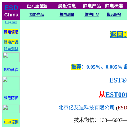
English
繁体
最近信息
静电
产品
静电标准
ESD
China
ESD产品
静电测量
防护用品
售后服务
English
静电信息
返回：
静电产品
静电测试
推荐
：0.05%、0.0
ESD试验
EST®
从
EST00
静电防护
北京亿艾迪科技有限公司
(
ES
技术微信：133—6607
ESD培训