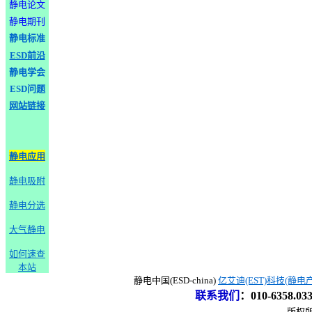
静电论文
静电期刊
静电标准
ESD前沿
静电学会
ESD问题
网站链接
静电应用
静电吸附
静电分选
大气静电
如何速查
本站
静电中国(ESD-china)
亿艾迪(EST)科技(静电
联系我们
：
010-6358.0
版权