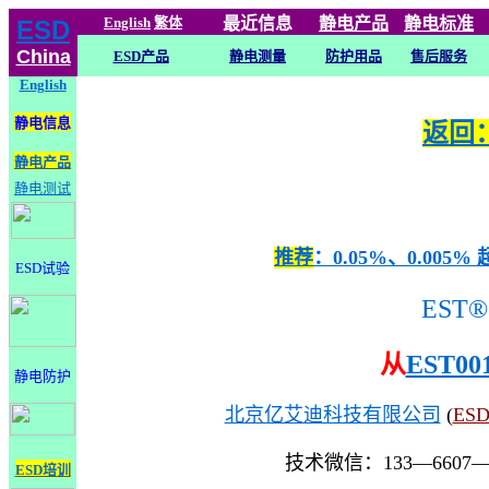
English
繁体
最近信息
静电
产品
静电标准
ESD
China
ESD产品
静电测量
防护用品
售后服务
English
静电信息
返回：
静电产品
静电测试
推荐
：0.05%、0.0
ESD试验
EST®
从
EST00
静电防护
北京亿艾迪科技有限公司
(
ES
技术微信：133—6607
ESD培训