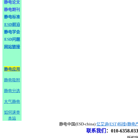
静电论文
静电期刊
静电标准
ESD前沿
静电学会
ESD问题
网站链接
静电应用
静电吸附
静电分选
大气静电
如何速查
本站
静电中国(ESD-china)
亿艾迪(EST)科技(静电
联系我们
：
010-6358.0
版权