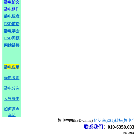
静电论文
静电期刊
静电标准
ESD前沿
静电学会
ESD问题
网站链接
静电应用
静电吸附
静电分选
大气静电
如何速查
本站
静电中国(ESD-china)
亿艾迪(EST)科技(静电
联系我们
：
010-6358.0
版权