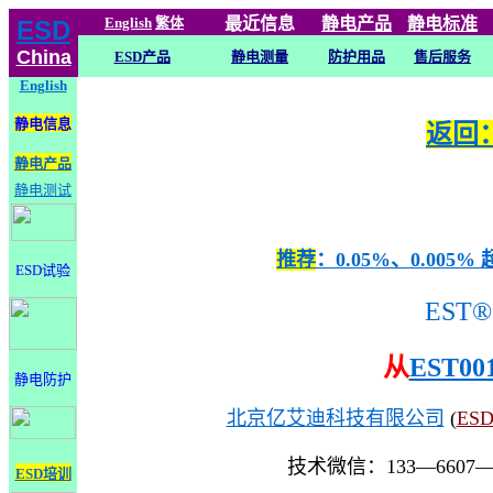
English
繁体
最近信息
静电
产品
静电标准
ESD
China
ESD产品
静电测量
防护用品
售后服务
English
静电信息
返回：
静电产品
静电测试
推荐
：0.05%、0.0
ESD试验
EST®
从
EST00
静电防护
北京亿艾迪科技有限公司
(
ES
技术微信：133—6607
ESD培训