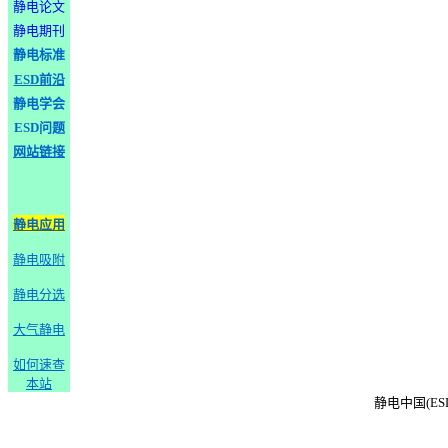
静电论文
静电期刊
静电标准
ESD前沿
静电学会
ESD问题
网站链接
静电应用
静电吸附
静电分选
大气静电
如何速查
本站
静电中国(ESD-