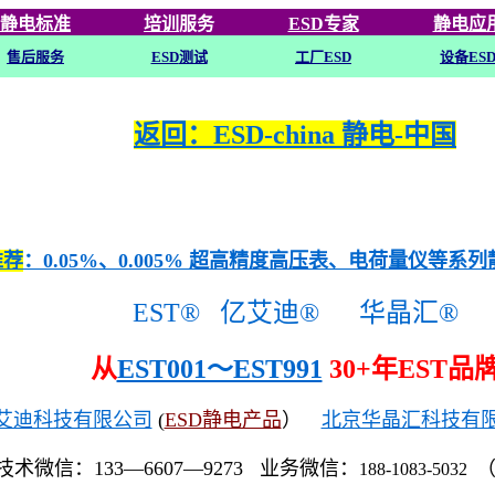
静电标准
培训
服务
ESD专家
静电应
售后服务
ESD
测试
工厂ESD
设备ES
返回：ESD-china 静电-中国
推荐
：0.05%、0.005% 超高精度高压表、电荷量仪等系
EST®
亿艾迪®
华晶汇®
从
EST001～EST991
30+年EST品
艾迪科技有限公司
(
ESD静电产品
）
北京华晶汇科技有
技术微信：133—6607—9273 业务微信：
188-1083-5032