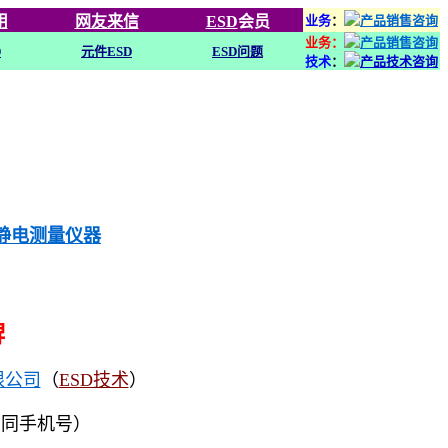
用
网友来信
ESD
会员
业务
：
业务：
D
元件ESD
ESD问题
技术
：
列静电测量仪器
牌
限公司
（
ESD技术
）
（同手机号）