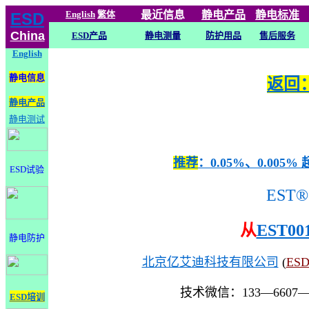
English
繁体
最近信息
静电
产品
静电标准
ESD
China
ESD产品
静电测量
防护用品
售后服务
English
静电信息
返回：
静电产品
静电测试
推荐
：0.05%、0.0
ESD试验
EST®
从
EST00
静电防护
北京亿艾迪科技有限公司
(
ES
技术微信：133—6607
ESD培训