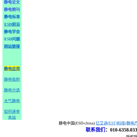
静电论文
静电期刊
静电标准
ESD前沿
静电学会
ESD问题
网站链接
静电应用
静电吸附
静电分选
大气静电
如何速查
本站
静电中国(ESD-china)
亿艾迪(EST)科技(静电
联系我们
：
010-6358.0
版权