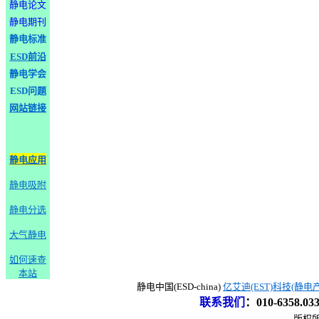
静电论文
静电期刊
静电标准
ESD前沿
静电学会
ESD问题
网站链接
静电应用
静电吸附
静电分选
大气静电
如何速查
本站
静电中国(ESD-china)
亿艾迪(EST)科技(静电
联系我们
：
010-6358.0
版权