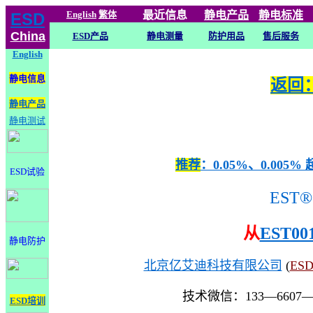
English
繁体
最近信息
静电
产品
静电标准
ESD
China
ESD产品
静电测量
防护用品
售后服务
English
静电信息
返回：
静电产品
静电测试
推荐
：0.05%、0.0
ESD试验
EST®
从
EST00
静电防护
北京亿艾迪科技有限公司
(
ES
技术微信：133—6607
ESD培训