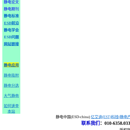
静电论文
静电期刊
静电标准
ESD前沿
静电学会
ESD问题
网站链接
静电应用
静电吸附
静电分选
大气静电
如何速查
本站
静电中国(ESD-china)
亿艾迪(EST)科技(静电
联系我们
：
010-6358.0
版权