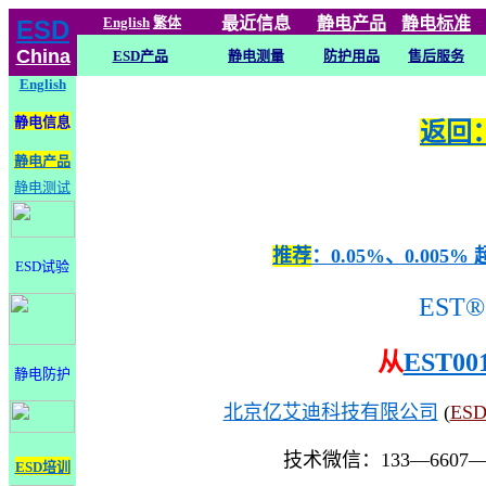
English
繁体
最近信息
静电
产品
静电标准
ESD
China
ESD产品
静电测量
防护用品
售后服务
English
静电信息
返回：
静电产品
静电测试
推荐
：0.05%、0.0
ESD试验
EST®
从
EST00
静电防护
北京亿艾迪科技有限公司
(
ES
技术微信：133—6607
ESD培训