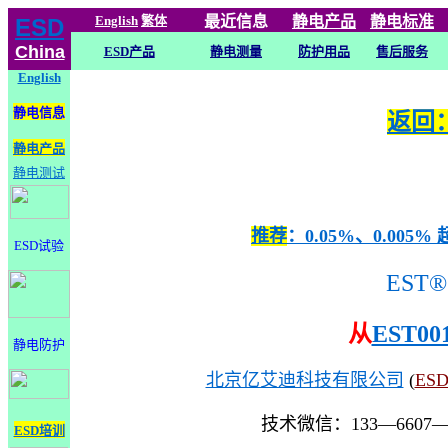
English
繁体
最近信息
静电
产品
静电标准
ESD
China
ESD产品
静电测量
防护用品
售后服务
English
静电信息
返回：
静电产品
静电测试
推荐
：0.05%、0.0
ESD试验
EST®
从
EST00
静电防护
北京亿艾迪科技有限公司
(
ES
技术微信：133—6607
ESD培训