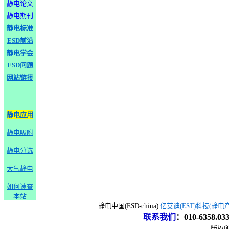
静电论文
静电期刊
静电标准
ESD前沿
静电学会
ESD问题
网站链接
静电应用
静电吸附
静电分选
大气静电
如何速查
本站
静电中国(ESD-china)
亿艾迪(EST)科技(静电
联系我们
：
010-6358.0
版权