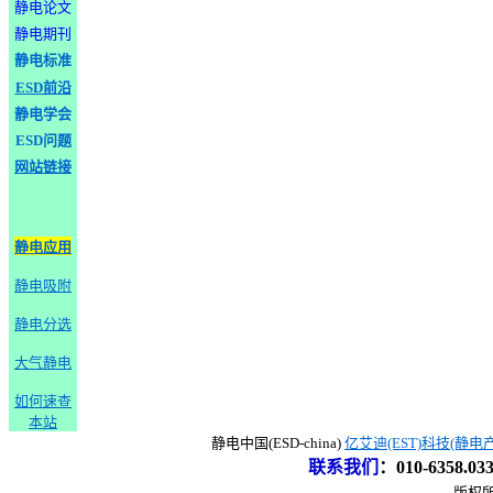
静电论文
静电期刊
静电标准
ESD前沿
静电学会
ESD问题
网站链接
静电应用
静电吸附
静电分选
大气静电
如何速查
本站
静电中国(ESD-china)
亿艾迪(EST)科技(静电
联系我们
：
010-6358.0
版权