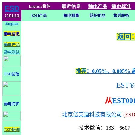
English
繁体
最近信息
静电
产品
静电标准
ESD
China
ESD产品
静电测量
防护用品
售后服务
English
静电信息
返回：
静电产品
静电测试
推荐
：0.05%、0.0
ESD试验
EST®
从
EST00
静电防护
北京亿艾迪科技有限公司
(
ES
技术微信：133—6607
ESD培训