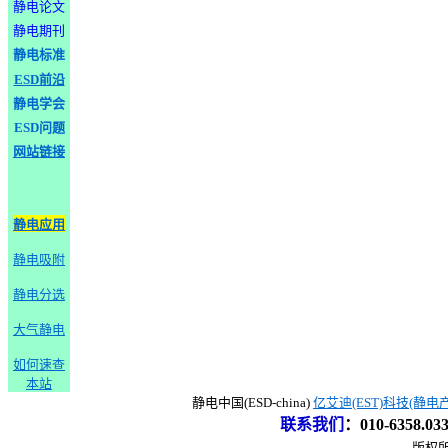
静电论文
静电期刊
静电标准
ESD前沿
静电学会
ESD问题
网站链接
静电应用
静电吸附
静电分选
大气静电
如何速查
本站
静电中国(ESD-china)
亿艾迪(EST)科技(静电
联系我们
：
010-6358.0
版权