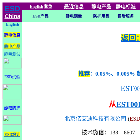
English
繁体
最近信息
静电
产品
静电标准
ESD
China
ESD产品
静电测量
防护用品
售后服务
English
静电信息
返回：
静电产品
静电测试
推荐
：0.05%、0.0
ESD试验
EST®
从
EST00
静电防护
北京亿艾迪科技有限公司
(
ES
技术微信：133—6607
ESD培训