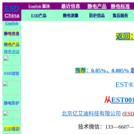
English
繁体
最近信息
静电
产品
静电标准
ESD
China
ESD产品
静电测量
防护用品
售后服务
English
静电信息
返回：
静电产品
静电测试
推荐
：0.05%、0.0
ESD试验
EST®
从
EST00
静电防护
北京亿艾迪科技有限公司
(
ES
技术微信：133—6607
ESD培训