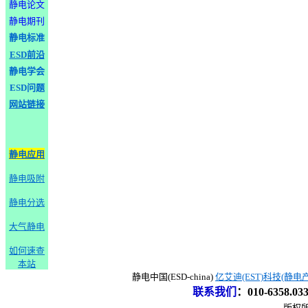
静电论文
静电期刊
静电标准
ESD前沿
静电学会
ESD问题
网站链接
静电应用
静电吸附
静电分选
大气静电
如何速查
本站
静电中国(ESD-china)
亿艾迪(EST)科技(静电
联系我们
：
010-6358.0
版权