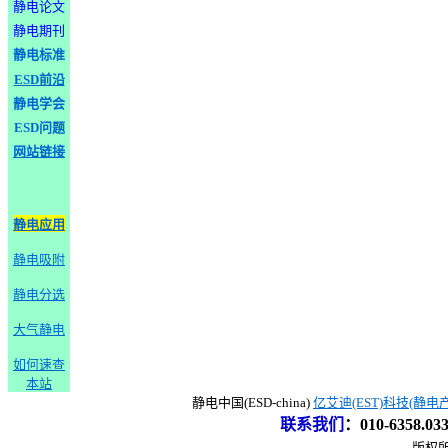
静电论文
静电期刊
静电标准
ESD前沿
静电学会
ESD问题
网站链接
静电应用
静电吸附
静电分选
大气静电
如何速查
本站
静电中国(ESD-china)
亿艾迪(EST)科技(静电
联系我们
：
010-6358.0
版权