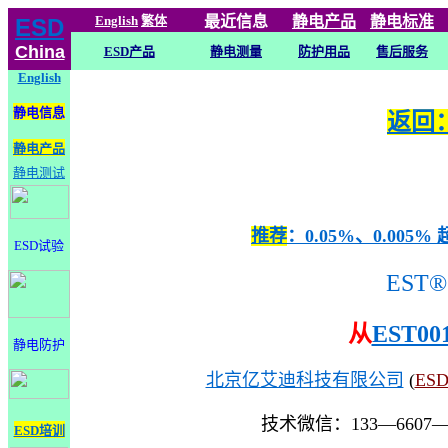
English
繁体
最近信息
静电
产品
静电标准
ESD
China
ESD产品
静电测量
防护用品
售后服务
English
静电信息
返回：
静电产品
静电测试
推荐
：0.05%、0.0
ESD试验
EST®
从
EST00
静电防护
北京亿艾迪科技有限公司
(
ES
技术微信：133—6607
ESD培训