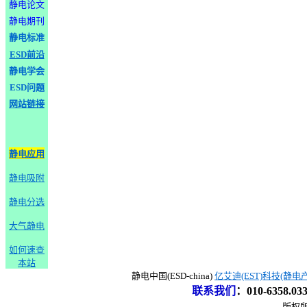
静电论文
静电期刊
静电标准
ESD前沿
静电学会
ESD问题
网站链接
静电应用
静电吸附
静电分选
大气静电
如何速查
本站
静电中国(ESD-china)
亿艾迪(EST)科技(静电
联系我们
：
010-6358.0
版权