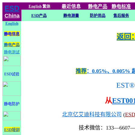
English
繁体
最近信息
静电
产品
静电标准
ESD
China
ESD产品
静电测量
防护用品
售后服务
English
静电信息
返回：
静电产品
静电测试
推荐
：0.05%、0.0
ESD试验
EST®
从
EST00
静电防护
北京亿艾迪科技有限公司
(
ES
技术微信：133—6607
ESD培训