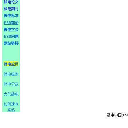
静电论文
静电期刊
静电标准
ESD前沿
静电学会
ESD问题
网站链接
静电应用
静电吸附
静电分选
大气静电
如何速查
本站
静电中国(ESD-