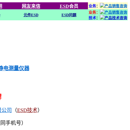
用
网友来信
ESD
会员
业务
：
业务：
D
元件ESD
ESD问题
技术
：
列静电测量仪器
牌
限公司
（
ESD技术
）
（同手机号）