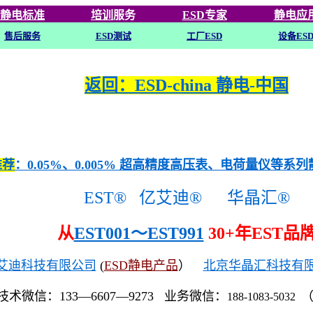
静电标准
培训
服务
ESD专家
静电应
售后服务
ESD
测试
工厂ESD
设备ES
返回：ESD-china 静电-中国
推荐
：0.05%、0.005% 超高精度高压表、电荷量仪等系
EST®
亿艾迪®
华晶汇®
从
EST001～EST991
30+年EST品
艾迪科技有限公司
(
ESD静电产品
）
北京华晶汇科技有
技术微信：133—6607—9273 业务微信：
188-1083-5032