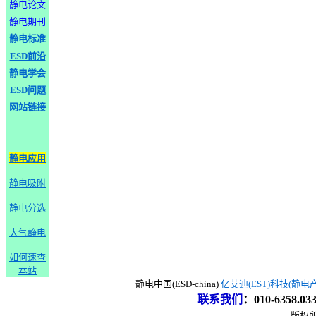
静电论文
静电期刊
静电标准
ESD前沿
静电学会
ESD问题
网站链接
静电应用
静电吸附
静电分选
大气静电
如何速查
本站
静电中国(ESD-china)
亿艾迪(EST)科技(静电
联系我们
：
010-6358.0
版权