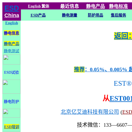
English
繁体
最近信息
静电
产品
静电标准
ESD
China
ESD产品
静电测量
防护用品
售后服务
English
静电信息
返回：
静电产品
静电测试
推荐
：0.05%、0.0
ESD试验
EST®
从
EST00
静电防护
北京亿艾迪科技有限公司
(
ES
技术微信：133—6607
ESD培训