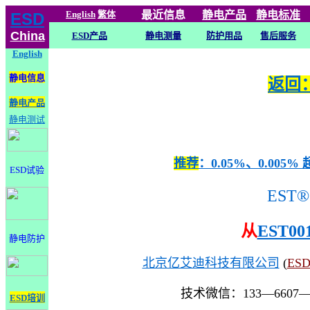
English
繁体
最近信息
静电
产品
静电标准
ESD
China
ESD产品
静电测量
防护用品
售后服务
English
静电信息
返回：
静电产品
静电测试
推荐
：0.05%、0.0
ESD试验
EST®
从
EST00
静电防护
北京亿艾迪科技有限公司
(
ES
技术微信：133—6607
ESD培训