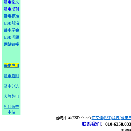
静电论文
静电期刊
静电标准
ESD前沿
静电学会
ESD问题
网站链接
静电应用
静电吸附
静电分选
大气静电
如何速查
本站
静电中国(ESD-china)
亿艾迪(EST)科技(静电
联系我们
：
010-6358.0
版权