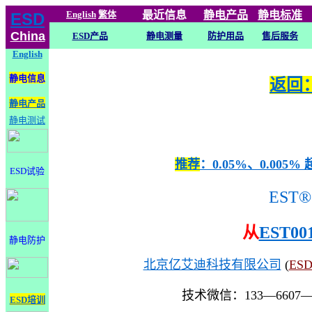
English
繁体
最近信息
静电
产品
静电标准
ESD
China
ESD产品
静电测量
防护用品
售后服务
English
静电信息
返回：
静电产品
静电测试
推荐
：0.05%、0.0
ESD试验
EST®
从
EST00
静电防护
北京亿艾迪科技有限公司
(
ES
技术微信：133—6607
ESD培训