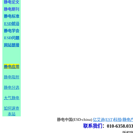
静电论文
静电期刊
静电标准
ESD前沿
静电学会
ESD问题
网站链接
静电应用
静电吸附
静电分选
大气静电
如何速查
本站
静电中国(ESD-china)
亿艾迪(EST)科技(静电
联系我们
：
010-6358.0
版权