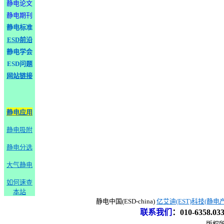
静电论文
静电期刊
静电标准
ESD前沿
静电学会
ESD问题
网站链接
静电应用
静电吸附
静电分选
大气静电
如何速查
本站
静电中国(ESD-china)
亿艾迪(EST)科技(静电
联系我们
：
010-6358.0
版权