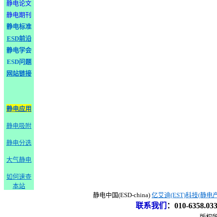
静电论文
静电期刊
静电标准
ESD前沿
静电学会
ESD问题
网站链接
静电应用
静电吸附
静电分选
大气静电
如何速查
本站
静电中国(ESD-china)
亿艾迪(EST)科技(静电
联系我们
：
010-6358.0
版权