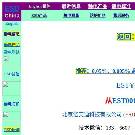
English
繁体
最近信息
静电
产品
静电标准
ESD
China
ESD产品
静电测量
防护用品
售后服务
English
静电信息
返回：
静电产品
静电测试
推荐
：0.05%、0.0
ESD试验
EST®
从
EST00
静电防护
北京亿艾迪科技有限公司
(
ES
技术微信：133—6607
ESD培训