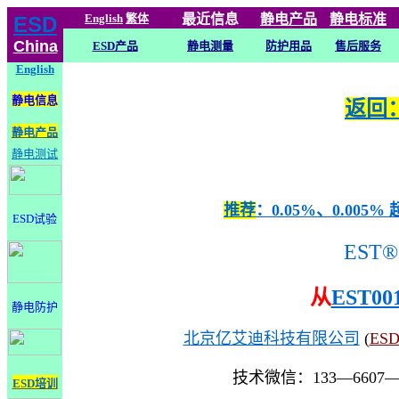
English
繁体
最近信息
静电
产品
静电标准
ESD
China
ESD产品
静电测量
防护用品
售后服务
English
静电信息
返回：
静电产品
静电测试
推荐
：0.05%、0.0
ESD试验
EST®
从
EST00
静电防护
北京亿艾迪科技有限公司
(
ES
技术微信：133—6607
ESD培训