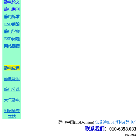
静电论文
静电期刊
静电标准
ESD前沿
静电学会
ESD问题
网站链接
静电应用
静电吸附
静电分选
大气静电
如何速查
本站
静电中国(ESD-china)
亿艾迪(EST)科技(静电
联系我们
：
010-6358.0
版权