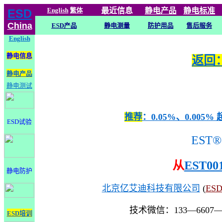
English
繁体
最近信息
静电
产品
静电标准
ESD
China
ESD产品
静电测量
防护用品
售后服务
English
静电信息
返回：
静电产品
静电测试
推荐
：0.05%、0.0
ESD试验
EST®
从
EST00
静电防护
北京亿艾迪科技有限公司
(
ES
技术微信：133—6607
ESD培训