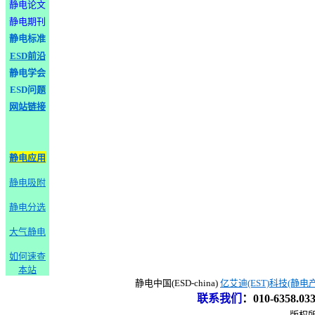
静电论文
静电期刊
静电标准
ESD前沿
静电学会
ESD问题
网站链接
静电应用
静电吸附
静电分选
大气静电
如何速查
本站
静电中国(ESD-china)
亿艾迪(EST)科技(静电
联系我们
：
010-6358.0
版权