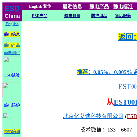
English
繁体
最近信息
静电
产品
静电标准
ESD
China
ESD产品
静电测量
防护用品
售后服务
English
静电信息
返回：
静电产品
静电测试
推荐
：0.05%、0.0
ESD试验
EST®
从
EST00
静电防护
北京亿艾迪科技有限公司
(
ES
技术微信：133—6607
ESD培训