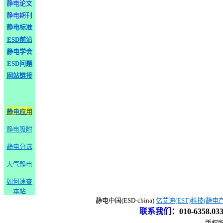
静电论文
静电期刊
静电标准
ESD前沿
静电学会
ESD问题
网站链接
静电应用
静电吸附
静电分选
大气静电
如何速查
本站
静电中国(ESD-china)
亿艾迪(EST)科技(静电
联系我们
：
010-6358.0
版权