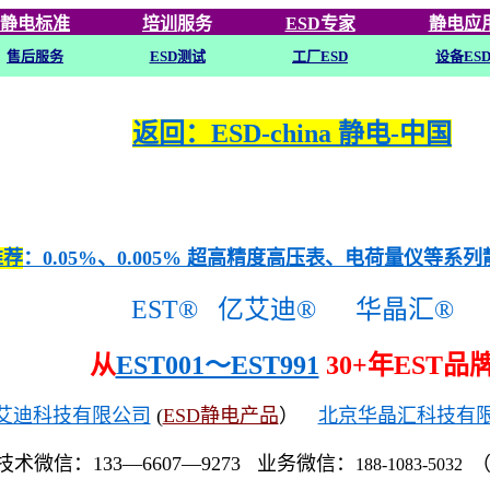
静电标准
培训
服务
ESD专家
静电应
售后服务
ESD
测试
工厂ESD
设备ES
返回：ESD-china 静电-中国
推荐
：0.05%、0.005% 超高精度高压表、电荷量仪等系
EST®
亿艾迪®
华晶汇®
从
EST001～EST991
30+年EST品
艾迪科技有限公司
(
ESD静电产品
）
北京华晶汇科技有
技术微信：133—6607—9273 业务微信：
188-1083-5032