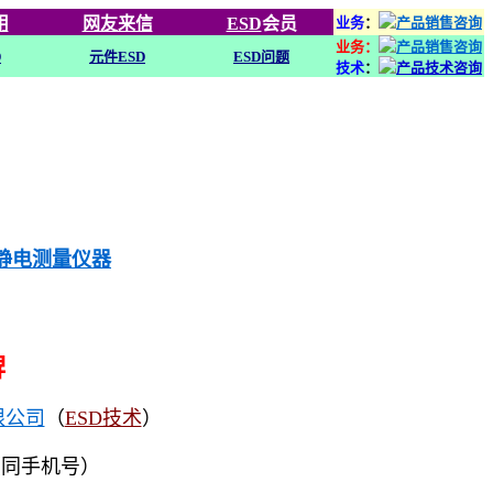
用
网友来信
ESD
会员
业务
：
业务：
D
元件ESD
ESD问题
技术
：
列静电测量仪器
牌
限公司
（
ESD技术
）
（同手机号）