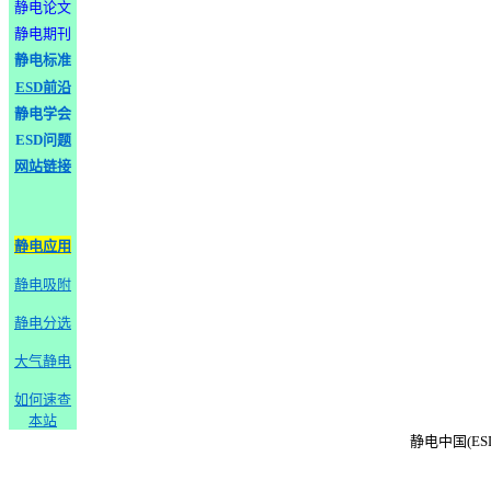
静电论文
静电期刊
静电标准
ESD前沿
静电学会
ESD问题
网站链接
静电应用
静电吸附
静电分选
大气静电
如何速查
本站
静电中国(ESD-