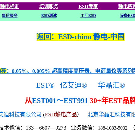
静电标准
培训
服务
ESD专家
静电应
售后服务
ESD
测试
工厂ESD
设备ES
返回：ESD-china 静电-中国
推荐
：0.05%、0.005% 超高精度高压表、电荷量仪等系
EST®
亿艾迪®
华晶汇®
从
EST001～EST991
30+年EST品
艾迪科技有限公司
(
ESD静电产品
）
北京华晶汇科技有
技术微信：133—6607—9273 业务微信：
188-1083-5032