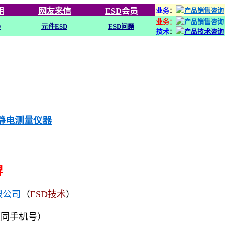
用
网友来信
ESD
会员
业务
：
业务：
D
元件ESD
ESD问题
技术
：
列静电测量仪器
牌
限公司
（
ESD技术
）
（同手机号）