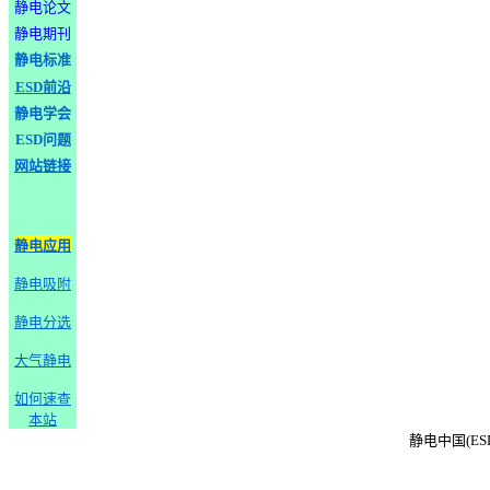
静电论文
静电期刊
静电标准
ESD前沿
静电学会
ESD问题
网站链接
静电应用
静电吸附
静电分选
大气静电
如何速查
本站
静电中国(ESD-