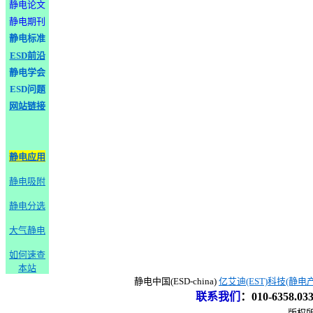
静电论文
静电期刊
静电标准
ESD前沿
静电学会
ESD问题
网站链接
静电应用
静电吸附
静电分选
大气静电
如何速查
本站
静电中国(ESD-china)
亿艾迪(EST)科技(静电
联系我们
：
010-6358.0
版权