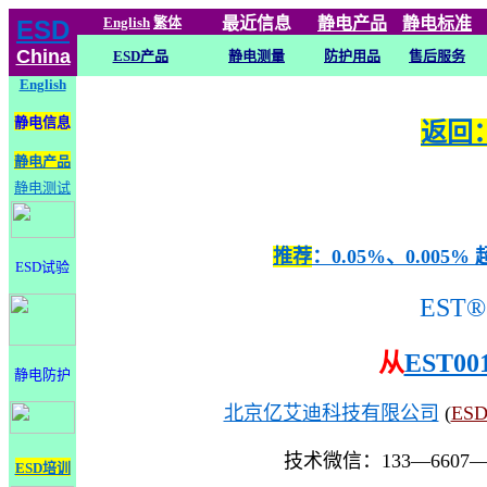
English
繁体
最近信息
静电
产品
静电标准
ESD
China
ESD产品
静电测量
防护用品
售后服务
English
静电信息
返回：
静电产品
静电测试
推荐
：0.05%、0.0
ESD试验
EST®
从
EST00
静电防护
北京亿艾迪科技有限公司
(
ES
技术微信：133—6607
ESD培训