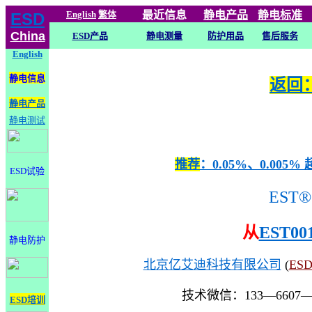
English
繁体
最近信息
静电
产品
静电标准
ESD
China
ESD产品
静电测量
防护用品
售后服务
English
静电信息
返回：
静电产品
静电测试
推荐
：0.05%、0.0
ESD试验
EST®
从
EST00
静电防护
北京亿艾迪科技有限公司
(
ES
技术微信：133—6607
ESD培训