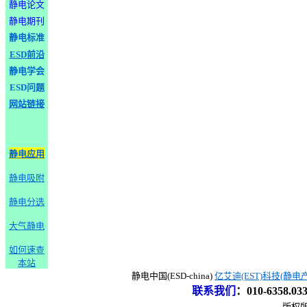
静电论文
静电期刊
静电标准
ESD前沿
静电学会
ESD问题
网站链接
静电应用
静电吸附
静电分选
大气静电
如何速查
本站
静电中国(ESD-china)
亿艾迪(EST)科技(静电
联系我们
：
010-6358.0
版权