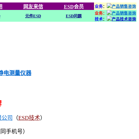
用
网友来信
ESD
会员
业务
：
业务：
D
元件ESD
ESD问题
技术
：
列静电测量仪器
牌
限公司
（
ESD技术
）
（同手机号）