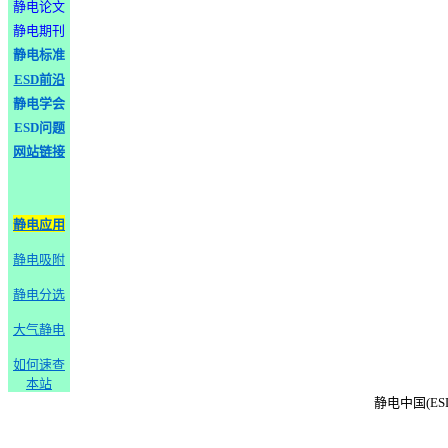
静电论文
静电期刊
静电标准
ESD前沿
静电学会
ESD问题
网站链接
静电应用
静电吸附
静电分选
大气静电
如何速查
本站
静电中国(ESD-