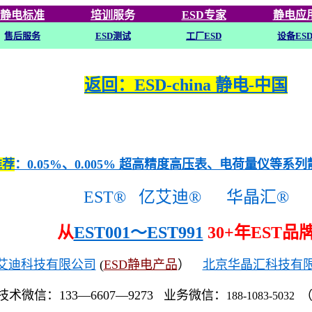
静电标准
培训
服务
ESD专家
静电应
售后服务
ESD
测试
工厂ESD
设备ES
返回：ESD-china 静电-中国
推荐
：0.05%、0.005% 超高精度高压表、电荷量仪等系
EST®
亿艾迪®
华晶汇®
从
EST001～EST991
30+年EST品
艾迪科技有限公司
(
ESD静电产品
）
北京华晶汇科技有
技术微信：133—6607—9273 业务微信：
188-1083-5032