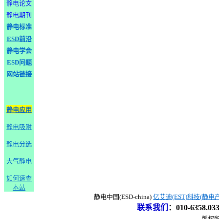
静电论文
静电期刊
静电标准
ESD前沿
静电学会
ESD问题
网站链接
静电应用
静电吸附
静电分选
大气静电
如何速查
本站
静电中国(ESD-china)
亿艾迪(EST)科技(静电
联系我们
：
010-6358.0
版权