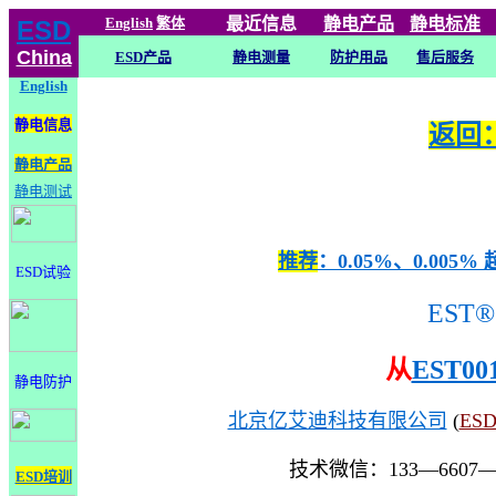
English
繁体
最近信息
静电
产品
静电标准
ESD
China
ESD产品
静电测量
防护用品
售后服务
English
静电信息
返回：
静电产品
静电测试
推荐
：0.05%、0.0
ESD试验
EST®
从
EST00
静电防护
北京亿艾迪科技有限公司
(
ES
技术微信：133—6607
ESD培训