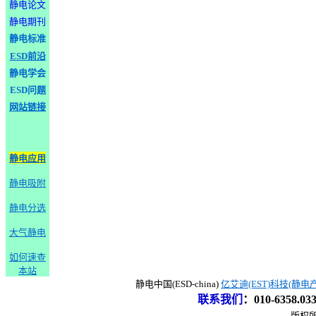
静电论文
静电期刊
静电标准
ESD前沿
静电学会
ESD问题
网站链接
静电应用
静电吸附
静电分选
大气静电
如何速查
本站
静电中国(ESD-china)
亿艾迪(EST)科技(静电
联系我们
：
010-6358.0
版权