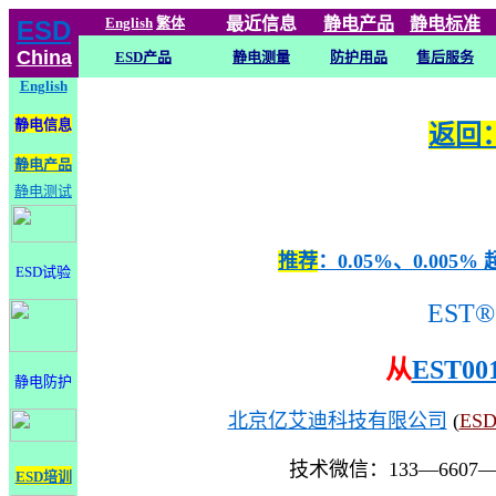
English
繁体
最近信息
静电
产品
静电标准
ESD
China
ESD产品
静电测量
防护用品
售后服务
English
静电信息
返回：
静电产品
静电测试
推荐
：0.05%、0.0
ESD试验
EST®
从
EST00
静电防护
北京亿艾迪科技有限公司
(
ES
技术微信：133—6607
ESD培训